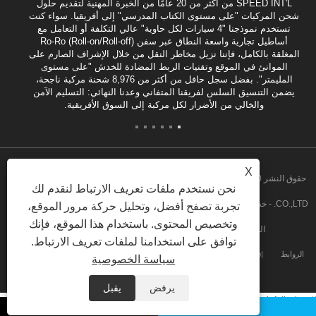
SPEED INT'L من أكثر من 20 عامًا من الخبرة المهنية لتقديم حلول
شحن المركبات "على مستوى الكتاب المدرسي" إلى أفريقيا. سواء كنت
تستخدم نموذجنا "4 سيارات لكل حاوية" عالي التكلفة أو التعامل مع
أساطيل تجارية واسعة النطاق عبر سفن Ro-Ro (Roll-on/Roll-off)
المغلقة بالكامل، فإننا نزيل مخاطر النقل من خلال الإشراف الصارم على
الموانئ في الموقع وتقنيات الربط المضادة للخدش "على مستوى
المليمتر". بفضل سجل حافل من أكثر من 8,976 شحنة مركبة ناجحة،
يضمن التنسيق السلس لفريقنا المتفاني وعدنا النهائي: التسليم الآمن
والخالي من الأضرار لكل مركبة إلى السوق الأفريقية.
X
حقوق النشر 2020 شركة GUANGZHOU SPEED INT'L FREIGHT FORWARDING
نحن نستخدم ملفات تعريف الارتباط لنقدم لك
CO.,LTD. - خدمة التجميع في أنجولا، خدمة التجميع من الباب إلى الباب في أنجولا، تفكيك
تجربة تصفح أفضل، وتحليل حركة مرور الموقع،
وتخصيص المحتوى. باستخدام هذا الموقع، فإنك
الشحنات السائبة، خدمة التجميع في غانا جميع الحقوق محفوظة
توافق على استخدامنا لملفات تعريف الارتباط.
الروابط
Sitemap
RSS
XML
Privacy Policy
سياسة الخصوصية
يرفض
يقبل
/* 彻底隐藏顶部搜索框及其外层容器 */ .head-search-bg, .head-search { display:
none !important; }