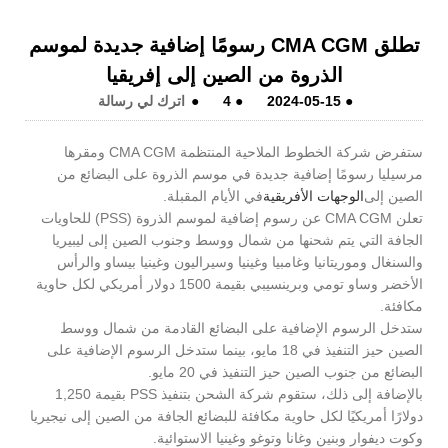
تطلق CMA CGM رسومًا إضافية جديدة لموسم
الذروة من الصين إلى إفريقيا
●
2024-05-15
●
4
●
اترك لي رسالة
ستفرض شركة الخطوط الملاحية المنتظمة CMA CGM ومقرها
مرسيليا رسومًا إضافية جديدة في موسم الذروة على البضائع من
الصين إلى
الوجهات الأفريقية
في الأيام المقبلة.
تعلن CMA CGM عن رسوم إضافية لموسم الذروة (PSS) للحاويات
الجافة التي يتم شحنها من شمال ووسط وجنوب الصين إلى ليبيريا
والسنغال وموريتانيا وغامبيا وغينيا وسيراليون وغينيا بيساو والرأس
الأخضر وساو تومي وبرينسيبي بقيمة 1500 دولار أمريكي لكل حاوية
مكافئة.
ستدخل الرسوم الإضافية على البضائع القادمة من شمال ووسط
الصين حيز التنفيذ في 18 مايو، بينما ستدخل الرسوم الإضافية على
البضائع من جنوب الصين حيز التنفيذ في 20 مايو.
بالإضافة إلى ذلك، ستقوم شركة الشحن بتنفيذ PSS بقيمة 1,250
دولارًا أمريكيًا لكل حاوية مكافئة للبضائع الجافة من الصين إلى نيجيريا
وكوت ديفوار وبنين وغانا وتوغو وغينيا الاستوائية.