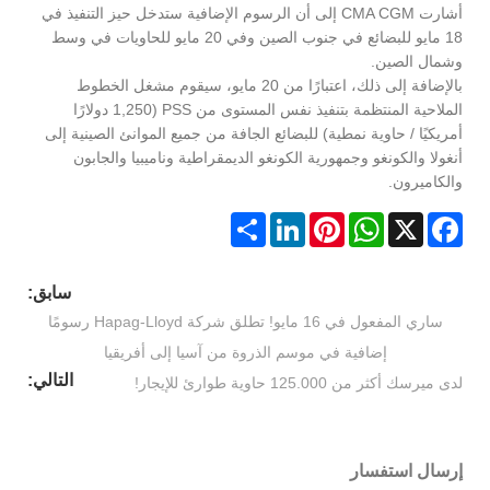
أشارت CMA CGM إلى أن الرسوم الإضافية ستدخل حيز التنفيذ في
18 مايو للبضائع في جنوب الصين وفي 20 مايو للحاويات في وسط
وشمال الصين.
بالإضافة إلى ذلك، اعتبارًا من 20 مايو، سيقوم مشغل الخطوط
الملاحية المنتظمة بتنفيذ نفس المستوى من PSS (1,250 دولارًا
أمريكيًا / حاوية نمطية) للبضائع الجافة من جميع الموانئ الصينية إلى
أنغولا والكونغو وجمهورية الكونغو الديمقراطية وناميبيا والجابون
والكاميرون.
Share
LinkedIn
Pinterest
WhatsApp
Facebook
X
سابق:
ساري المفعول في 16 مايو! تطلق شركة Hapag-Lloyd رسومًا
إضافية في موسم الذروة من آسيا إلى أفريقيا
التالي:
لدى ميرسك أكثر من 125.000 حاوية طوارئ للإيجار!
إرسال استفسار