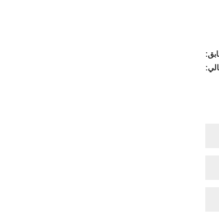
بق:
الي: