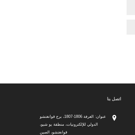
اتصل بنا
عنوان: الغرفة 1806-1807، برج قوانغتشو
الدولي للإلكترونيات، منطقة يو شيو،
قوانغتشو، الصين