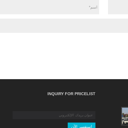
INQUIRY FOR PRICELIST
الدليل النهائي B2B للتأمين على البضائع: التغطية
والسياسات والمطالبات
2026/04/16