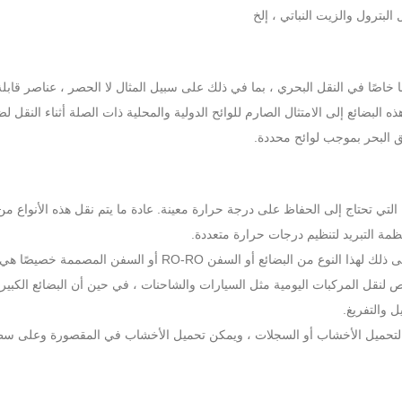
لبترول والزيت النباتي ، إلخ
ا خاصًا في النقل البحري ، بما في ذلك على سبيل المثال لا الحصر ، عناصر قابلة
 البضائع إلى الامتثال الصارم للوائح الدولية والمحلية ذات الصلة أثناء النقل ل
ق البحر بموجب لوائح محددة.
ة التي تحتاج إلى الحفاظ على درجة حرارة معينة. عادة ما يتم نقل هذه الأنواع من
نظمة التبريد لتنظيم درجات حرارة متعددة.
البضائع الكبيرة: مثل الآلات الثقيلة ، والمركبات ، وما إلى ذلك لهذا النوع من البضائع أو السفن RO-RO أو السفن المصممة خصيصًا هي
فن RO-RO مناسبة بشكل خاص لنقل المركبات اليومية مثل السيارات والشاحنات ، في حين أن البضائع الكبير
 والتفريغ.
لتحميل الأخشاب أو السجلات ، ويمكن تحميل الأخشاب في المقصورة وعلى س