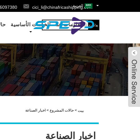
العربية
66097380
cici_li@chinafricashipping.com
بيت
معلومات عنا
الخدمات الأساسية
حال
MIKA
LILY
>
حالات المشروع
>
اخبار الصناعة
بيت
اخبار الصناعة