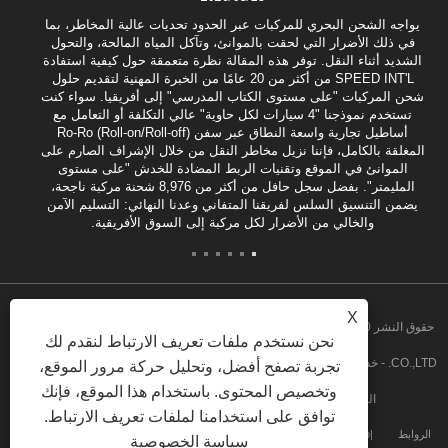
يواجه الشحن البحري للمركبات عبر الحدود تحديات عالية المخاطر، بما
في ذلك الأضرار التي لحقت بالموانئ، وتآكل المياه المالحة، والتحول
الشديد أثناء النقل. توفر هذه المقالة نظرة متعمقة حول كيفية استفادة
SPEED INT'L من أكثر من 20 عامًا من الخبرة المهنية لتقديم حلول
شحن المركبات "على مستوى الكتاب المدرسي" إلى أفريقيا. سواء كنت
تستخدم نموذجنا "4 سيارات لكل حاوية" عالي التكلفة أو التعامل مع
أساطيل تجارية واسعة النطاق عبر سفن Ro-Ro (Roll-on/Roll-off)
المغلقة بالكامل، فإننا نزيل مخاطر النقل من خلال الإشراف الصارم على
الموانئ في الموقع وتقنيات الربط المضادة للخدش "على مستوى
المليمتر". بفضل سجل حافل من أكثر من 8,976 شحنة مركبة ناجحة،
يضمن التنسيق السلس لفريقنا المتفاني وعدنا النهائي: التسليم الآمن
والخالي من الأضرار لكل مركبة إلى السوق الأفريقية.
X
حقوق النشر 2020 شركة GUANGZHOU SPEED INT'L FREIGHT FORWARDING
نحن نستخدم ملفات تعريف الارتباط لنقدم لك
CO.,LTD. - خدمة التجميع في أنجولا، خدمة التجميع من الباب إلى الباب في أنجولا، تفكيك
تجربة تصفح أفضل، وتحليل حركة مرور الموقع،
وتخصيص المحتوى. باستخدام هذا الموقع، فإنك
الشحنات السائبة، خدمة التجميع في غانا جميع الحقوق محفوظة
توافق على استخدامنا لملفات تعريف الارتباط.
الروابط
Sitemap
RSS
XML
Privacy Policy
سياسة الخصوصية