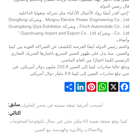
قال رئيس الدولة.
"إنني أقدر أيضًا رواد الأعمال الأذكياء مثل شركة منغوليا الداخلية
Mingxu Electric Power Engineering Co., Ltd.، وشركة Dongfeng
Finch Automobile Co., Ltd.، وشركة Guangdong Qiya Exhibition
Co., Ltd.، وشركة Gaochuang Import and Export Co., Ltd."
وأضاف.
واغتنم رئيس الدولة أيضًا الفرصة للكشف عن الشراكة القوية بين كينيا
والصين، مما يدل على ظهور الصين السريع باعتبارها الشريك التجاري
الرئيسي لكينيا اعتبارًا من العام الماضي.
وتبلغ حاليا صادرات كينيا إلى الصين 233.8 مليون دولار أمريكي، في
حين تبلغ صادرات الصين إلى كينيا 3.8 مليار دولار أمريكي.
Share
LinkedIn
Pinterest
WhatsApp
Facebook
X
سابق:
أصبحت أفريقيا نقطة مضيئة في شحن الحاويات
التالي:
كينيا توقع صفقة بقيمة 63 مليار شلن في مجال تكنولوجيا المعلومات
والاتصالات والأدوية والهندسة مع الصين