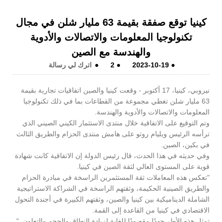
كينيا توقع صفقة بقيمة 63 مليار شلن في مجال
تكنولوجيا المعلومات والاتصالات والأدوية
والهندسة مع الصين
●
2023-10-19
●
2
●
اترك لي رسالة
نيروبي، كينيا، 17 أكتوبر - وقعت كينيا والصين اتفاقيات تجارية بقيمة
63 مليار شلن تغطي مجموعة من القطاعات بما في ذلك تكنولوجيا
المعلومات والاتصالات والأدوية والهندسة.
وتم التوقيع على الاتفاقية خلال منتدى الاستثمار الكيني الصيني الذي
ترأسه الرئيس ويليام روتو على هامش منتدى الحزام والطريق الثالث
في بكين، الصين.
وفي حديثه في هذا الحدث، قال رئيس الدولة إن الاتفاقية كانت شهادة
قوية على المستوى العالي لثقة الصين في كينيا.
"تعكس هذه المعاملات ثقة المستثمرين الراسخة في مبادرة الحزام
والطريق الصينية الحكيمة، وثقتهم الراسخة في الشراكة الاستراتيجية
الشاملة الديناميكية بين كينيا والصين، وثقتهم الكبيرة في أجندة التحول
الاقتصادي في كينيا من القاعدة إلى القمة.
تمثل هذه الأطر جهدًا مقصودًا للغاية لزيادة النطاق والحجم والتعاون. "