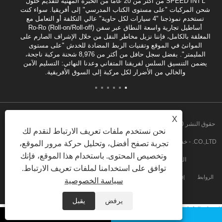
SPEED INT'L من أكثر من 20 عامًا من الخبرة المهنية لتقديم حلول
شحن المركبات "على مستوى الكتاب المدرسي" إلى أفريقيا. سواء كنت
تستخدم نموذجنا "4 سيارات لكل حاوية" عالي التكلفة أو التعامل مع
أساطيل تجارية واسعة النطاق عبر سفن Ro-Ro (Roll-on/Roll-off)
المغلقة بالكامل، فإننا نزيل مخاطر النقل من خلال الإشراف الصارم على
الموانئ في الموقع وتقنيات الربط المضادة للخدش "على مستوى
المليمتر". بفضل سجل حافل من أكثر من 8,976 شحنة مركبة ناجحة،
يضمن التنسيق السلس لفريقنا المتفاني وعدنا النهائي: التسليم الآمن
والخالي من الأضرار لكل مركبة إلى السوق الأفريقية.
X
حقوق النشر 2020 شركة GUANGZHOU SPEED INT'L FREIGHT FORWARDING
نحن نستخدم ملفات تعريف الارتباط لنقدم لك
CO.,LTD. - خدمة التجميع في أنجولا، خدمة التجميع من الباب إلى الباب في أنجولا، تفكيك
تجربة تصفح أفضل، وتحليل حركة مرور الموقع،
وتخصيص المحتوى. باستخدام هذا الموقع، فإنك
الشحنات السائبة، خدمة التجميع في غانا جميع الحقوق محفوظة
توافق على استخدامنا لملفات تعريف الارتباط.
الروابط
Sitemap
RSS
XML
Privacy Policy
سياسة الخصوصية
يرفض
يقبل
/* 彻底隐藏顶部搜索框及其外层容器 */ .head-search-bg, .head-search { display:
none !important; }